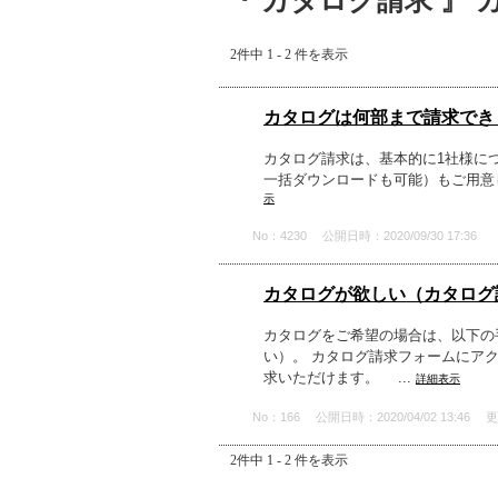
『 カタログ請求 』 
2件中 1 - 2 件を表示
カタログは何部まで請求でき
カタログ請求は、基本的に1社様に
一括ダウンロードも可能）もご用意
示
No：4230
公開日時：2020/09/30 17:36
カタログが欲しい（カタログ
カタログをご希望の場合は、以下の
い）。 カタログ請求フォームにア
求いただけます。 ...
詳細表示
No：166
公開日時：2020/04/02 13:46
更
2件中 1 - 2 件を表示