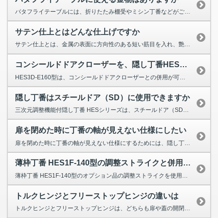
バタフライテーブルには、折りたたみ棚受やミシン丁番などがご使用いただけます。 折りたたみ棚受には、急な落下を防...
サテン仕上とはどんな仕上げですか
サテン仕上とは、金属の表面に方向性のある短い筋目を入れ、艶消し面にする仕上げです。 絹（サテン）の布地に質感が似...
コンシールドドアクローザーを、隠し丁番HESシリーズと併用したい
HES3D-E160型は、コンシールドドアクローザーとの併用が可能です。 ※弊社ではコンシールドドアクローザーの...
隠し丁番はスチールドア（SD）に使用できますか
三次元調整機能付隠し丁番 HESシリーズは、スチールドア（SD）用の専用ブラケットがあります。 また、金属製扉...
扉を閉めた時に丁番の軸が見えない仕様にしたい
扉を閉めた時に丁番の軸が見えない仕様にするためには、隠し丁番やスライド丁番をご使用ください。 【隠...
薄枠丁番 HES1F-140型の調整ストライクと併用可能なレバーハンドルが知りたい
薄枠丁番 HES1F-140型のオプション品の調整ストライクを使用する場合、併用するレバーハンドル（ケースロック）...
トルクヒンジとフリーストップヒンジの違いは
トルクヒンジとフリーストップヒンジは、どちらも扉や蓋の開閉位置を任意の角度で保持する蝶番です。 弊社では...