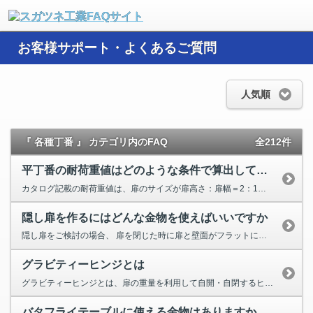
お客様サポート・よくあるご質問
人気順
『 各種丁番 』 カテゴリ内のFAQ
全212件
平丁番の耐荷重値はどのような条件で算出していますか
カタログ記載の耐荷重値は、扉のサイズが扉高さ：扉幅＝2：1で、 上下に離して取り付けた場合（2個使い）の値です。...
隠し扉を作るにはどんな金物を使えばいいですか
隠し扉をご検討の場合、 扉を閉じた時に扉と壁面がフラットになる金物を使用してください。 隠し扉（引き戸・開...
グラビティーヒンジとは
グラビティーヒンジとは、扉の重量を利用して自開・自閉するヒンジのことです。 自重で扉を開こうとする自開タイプと...
バタフライテーブルに使える金物はありますか