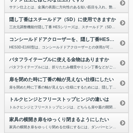
サテン仕上とは、金属の表面に方向性のある短い筋目を入れ、艶消し面にする仕上げです。 絹（サテン）の布地に質感が似...
隠し丁番はスチールドア（SD）に使用できますか
三次元調整機能付隠し丁番 HESシリーズは、スチールドア（SD）用の専用ブラケットがあります。 また、金属製扉...
コンシールドドアクローザーを、隠し丁番HESシリーズと併用したい
HES3D-E160型は、コンシールドドアクローザーとの併用が可能です。 ※弊社ではコンシールドドアクローザーの...
バタフライテーブルに使える金物はありますか
バタフライテーブルには、折りたたみ棚受やミシン丁番などがご使用いただけます。 折りたたみ棚受には、急な落下を防...
扉を閉めた時に丁番の軸が見えない仕様にしたい
扉を閉めた時に丁番の軸が見えない仕様にするためには、隠し丁番やスライド丁番をご使用ください。 【隠...
トルクヒンジとフリーストップヒンジの違いは
トルクヒンジとフリーストップヒンジは、どちらも扉や蓋の開閉位置を任意の角度で保持する蝶番です。 弊社では...
家具の横開き扉をゆっくり閉まるようにしたい
家具の横開き扉をゆっくり閉める仕様にするには、ダンパーヒンジをご検討ください。 ダンパーヒンジは、扉の動きをゆ...