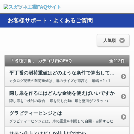
お客様サポート・よくあるご質問
人気順
『 各種丁番 』 カテゴリ内のFAQ
全212件
平丁番の耐荷重値はどのような条件で算出していますか
カタログ記載の耐荷重値は、扉のサイズが扉高さ：扉幅＝2：1で、 上下に離して取り付けた場合（2個使い）の値です。...
隠し扉を作るにはどんな金物を使えばいいですか
隠し扉をご検討の場合、 扉を閉じた時に扉と壁面がフラットになる金物を使用してください。 隠し扉（引き戸・開...
グラビティーヒンジとは
グラビティーヒンジとは、扉の重量を利用して自開・自閉するヒンジのことです。 自重で扉を開こうとする自開タイプと...
サテン仕上とはどんな仕上げですか