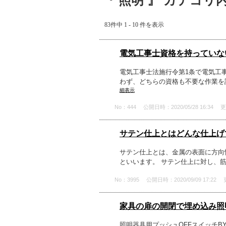
『 照明 』 カテゴリ
83件中 1 - 10 件を表示
電気工事士資格を持っていな
電気工事士法施行令第1条で電気工
わず、どちらの資格も不要な作業を説
細表示
No：444
公開日時：2020/05/28 16:34
更
サテン仕上とはどんな仕上げ
サテン仕上とは、金属の表面に方向
といいます。 サテン仕上に対し、
No：3995
公開日時：2020/09/09 17:22
家具の扉の開閉で埋め込み照明
照明器具用プッシュOFFスイッチBY