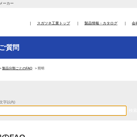
メーカー
スガツネ工業トップ
製品情報・カタログ
会
ご質問
>
製品分類ごとのFAQ
>
照明
文字以内)