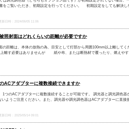
もしくは調光調色器（どちらもオプション品です）が初期設定されてない場合、
書をご覧いただき、初期設定を行ってください。 初期設定をしても解決し
更新日時：2024/06/05 11:06
と被照射面はどれくらいの距離が必要ですか
射面の距離は、本体の放熱の為、目安として灯部から周囲100mm以上離して
m以上離す必要はありませんが 紙や布、または断熱材で覆ったり、燃えや
つのACアダプターに複数接続できますか
、1つのACアダプターに複数接続することが可能です。 調光器と調光調色器
えないようご注意ください。また、調光器や調光調色器はACアダプターに直接
更新日時：2025/05/14 09:01