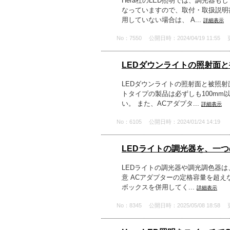
Hera社のLED照明では、調光器
なっていますので、取付・取扱説明
用していない場合は、 A...
詳細表示
No：7550
公開日時：2024/04/19 11:55
LEDダウンライトの照射面
LEDダウンライトの照射面と被照
トタイプの製品は必ずしも100m
い。 また、ACアダプタ...
詳細表示
No：6105
公開日時：2024/01/24 14:19
LEDライトの調光器を、一
LEDライトの調光器や調光調色器は
意 ACアダプターの定格容量を超
ボックスを併用してく...
詳細表示
No：8345
公開日時：2025/05/08 18:58