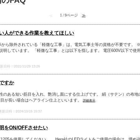
内のFAQ
≪
1 / 9ページ
≫
い人ができる作業を教えてほしい
事から除外されている「軽微な工事」は、電気工事士等の資格が不要です。 
明しています。 「軽微な工事」とは以下を指します。 電圧600V以下で使用
新日時：2021/11/29 13:26
ですか
性のある短い筋目を入れ、艶消し面にする仕上げです。 絹（サテン）の布地
筋目が長い場合はヘアライン仕上といいます。
詳細表示
更新日時：2024/10/15 15:37
をON/OFFさせたい
1205を使用してください。 Hera社のLEDライトをご使用の場合は、埋め込