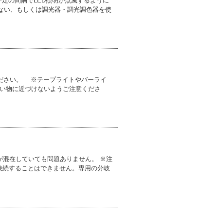
一定の間隔でLED照明が点滅するように
ない、もしくは調光器・調光調色器を使
ください。 ※テープライトやバーライ
すい物に近づけないようご注意くださ
が混在していても問題ありません。 ※注
接続することはできません。専用の分岐