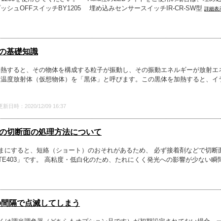
ュOFFスイッチBY1205 埋め込みセンサースイッチIR-CR-SW型
詳細表
の基礎知識
加熱すると、その物体を構成する粒子が振動し、その振動エネルギーが放射エ
る温度放射体（仮想物体）を「黒体」と呼びます。この黒体を加熱すると、イ
更新日時：2020/12/09 16:37
トの切断面の処理方法について
ままにすると、短絡（ショート）のおそれがあるため、 必ず接着剤などで切断
ITE403」です。 高粘度・低白化のため、たれにくく発光への影響が少ない
定の間隔で点滅してしまう