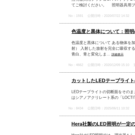
てご検討ください。 照明器具用プッシ
No：1591
公開日時：2020/07/22 14:32
色温度と黒体について：照明
色温度と黒体について ある物体を
射） 入射した放射を完全に吸収す
青白、青と変化しま...
詳細表示
No：4662
公開日時：2020/12/09 15:10
カットしたLEDテープライ
LEDテープライトの切断面をその
はシアノアクリレート系の「LOCT
No：8434
公開日時：2025/06/11 10:32
Hera社製のLED照明が一