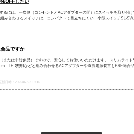
N/OFFしたい
N/OFFするには、一次側（コンセントとACアダプターの間）にスイッチを取り付
組み合わせるスイッチは、コンパクトで目立ちにくい 小型スイッチSL-SW1
適合品ですか
（または非対象品）ですので、安心してお使いいただけます。 スリムライトSL
era LED照明などと組み合わせるACアダプターや直流電源装置もPSE適合
更新日時：2025/07/22 19:16