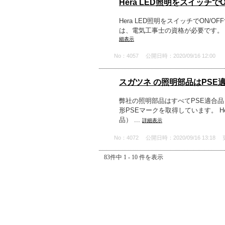
Hera LED照明をスイッチでO
Hera LED照明をスイッチでO
は、電気工事士の資格が必要です。 
細表示
No：4057
公開日時：2020/09/16 12:00
スガツネ の照明部品はPSE
弊社の照明部品はすべてPSE適合品
形PSEマークを取得しています。 H
品） ...
詳細表示
No：4072
公開日時：2020/09/16 13:18
83件中 1 - 10 件を表示