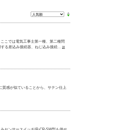
※ここでは電気工事士第一種、第二種問
する差込み接続器、ねじ込み接続...
詳
に質感が似ていることから、サテン仕上
みセンサースイッチIR-CR-SW型も併せ