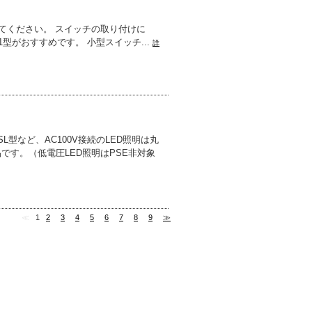
けてください。 スイッチの取り付けに
型がおすすめです。 小型スイッチ...
詳
型など、AC100V接続のLED照明は丸
品です。（低電圧LED照明はPSE非対象
≪
1
2
3
4
5
6
7
8
9
≫