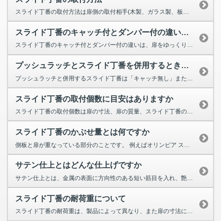
スライド丁番の取付方法は扉側の取付相手(木製、ガラス製、板金製)によって異なります。 総合カタログ 2巻のスラ...
スライド丁番のキャッチ付とダンパー付の違いとは
スライド丁番のキャッチ付とダンパー付の違いは、扉をゆっくりと引き込む機能の有無です。 どちらのスライド丁番...
プッシュラッチとスライド丁番を併用するときの選び方
プッシュラッチと併用するスライド丁番は「キャッチ無し」または「オープンタイプ」をお選びください。 開く方向にばね...
スライド丁番の取付個数に目安はありますか
スライド丁番の取付個数は扉の寸法、扉の質量、スライド丁番の種類によって異なります。 スライド丁番の取付目安は、...
スライド丁番のかぶせ量とは何ですか
側板と扉が重なっている部分のことです。 例えばオリンピア スライド丁番360では、全かぶせ、半かぶせ（10～14...
サテン仕上とはどんな仕上げですか
サテン仕上とは、金属の表面に方向性のある短い筋目を入れ、艶消し面にする仕上げです。 絹（サテン）の布地に質感が似...
スライド丁番の耐荷重について
スライド丁番の耐荷重は、製品によって異なり、また扉の寸法によってスライド丁番の取付個数を変える必要があります。 ...