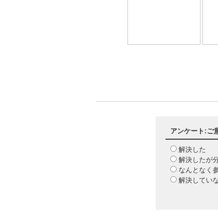
アンケート:ご
解決した
解決したが
なんとなく
解決してい