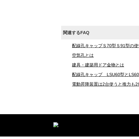
関連するFAQ
配線孔キャップＳ70型Ｓ91型の
空気孔とは
建具・建築用ドア金物とは
配線孔キャップ LSU60型とLS6
電動昇降装置は2台使うと推力も2