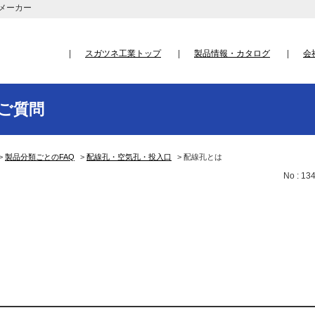
メーカー
スガツネ工業トップ
製品情報・カタログ
会
ご質問
>
製品分類ごとのFAQ
>
配線孔・空気孔・投入口
>
配線孔とは
No : 13