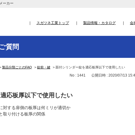
メーカー
スガツネ工業トップ
製品情報・カタログ
会
ご質問
>
製品分類ごとのFAQ
>
錠前・鍵
>
面付シリンダー錠を適応板厚以下で使用したい
No : 1441
公開日時 : 2020/07/13 15:
を適応板厚以下で使用したい
に対する扉側の板厚は何ミリが適切か
と取り付ける板厚の関係