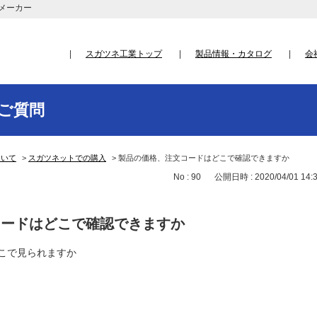
メーカー
スガツネ工業トップ
製品情報・カタログ
会
ご質問
ついて
>
スガツネットでの購入
>
製品の価格、注文コードはどこで確認できますか
No : 90
公開日時 : 2020/04/01 14:
コードはどこで確認できますか
こで見られますか