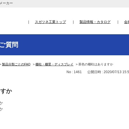
メーカー
スガツネ工業トップ
製品情報・カタログ
会
ご質問
>
製品分類ごとのFAQ
>
棚柱・棚受・ディスプレイ
>
茶色の棚柱はありますか
No : 1461
公開日時 : 2020/07/13 15:
ますか
か
か