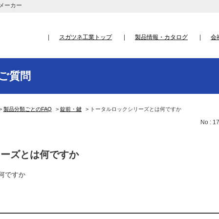
メーカー
スガツネ工業トップ
製品情報・カタログ
会
ご質問
>
製品分類ごとのFAQ
>
錠前・鍵
>
トータルロックシリーズとは何ですか
No : 1
リーズとは何ですか
何ですか