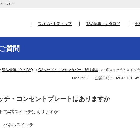
メーカー
スガツネ工業トップ
製品情報・カタログ
会
ご質問
>
製品分類ごとのFAQ
>
OAタップ・コンセンカバー・配線器具
>
4路スイッチのスイッ
No : 3992
公開日時 : 2020/09/09 14:
ッチ・コンセントプレートはありますか
トで4路スイッチはありますか
、パネルスイッチ