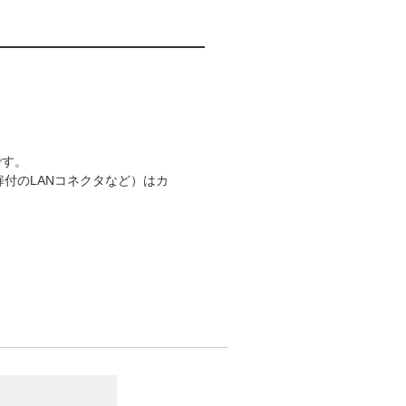
です。
扉付のLANコネクタなど）はカ