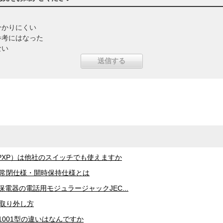
分かりにくい
参考にはなった
ない
PXP）は他社のスイッチでも使えますか
の常閉仕様・開時保持仕様とは
保電器の電話用モジュラージャックJEC...
の取り外し方
N1001型の違いはなんですか