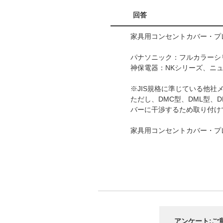
回答
家具用コンセントカバー・
パナソニック：フルカラーシ
神保電器：NKシリーズ、ニ
※JIS規格に準じている他
ただし、DMC型、DML型、
バーに干渉するため取り付け
家具用コンセントカバー・プ
アンケート:ご