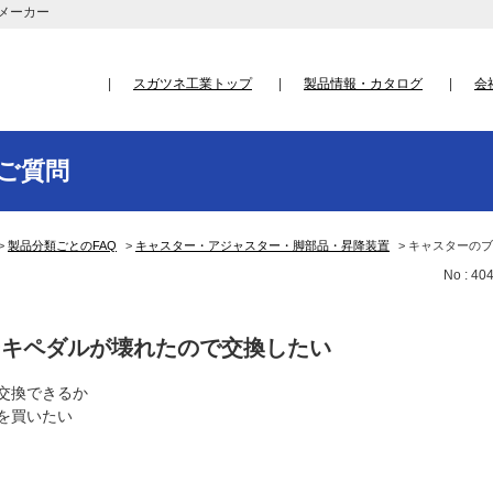
メーカー
スガツネ工業トップ
製品情報・カタログ
会
ご質問
>
製品分類ごとのFAQ
>
キャスター・アジャスター・脚部品・昇降装置
>
キャスターのブ
No : 40
ーキペダルが壊れたので交換したい
交換できるか
を買いたい