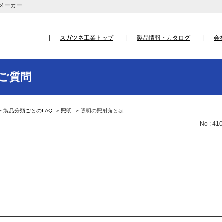
メーカー
スガツネ工業トップ
製品情報・カタログ
会
ご質問
>
製品分類ごとのFAQ
>
照明
>
照明の照射角とは
No : 41