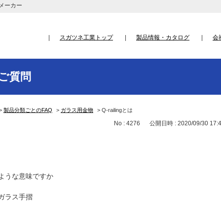
メーカー
スガツネ工業トップ
製品情報・カタログ
会
ご質問
>
製品分類ごとのFAQ
>
ガラス用金物
>
Q-railingとは
No : 4276
公開日時 : 2020/09/30 17:
ような意味ですか
ガラス手摺