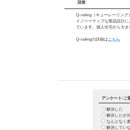
回答
Q-railing（キューレ
イノベーティブな製品設計に
ています。個人住宅から大
Q-railingの詳細は
こちら
アンケート:ご
解決した
解決したが
なんとなく
解決してい