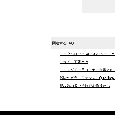
関連するFAQ
トータルロック XL-GCシリーズ
スライド丁番とは
スイングドア用コーナー金具M1
階段のガラスフェンスにQ-raili
扉枚数の多い折れ戸を作りたい