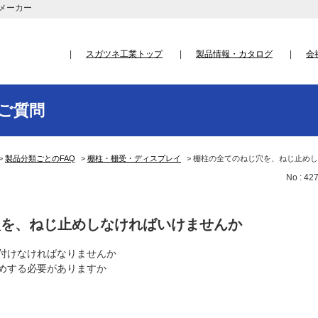
メーカー
スガツネ工業トップ
製品情報・カタログ
会
ご質問
>
製品分類ごとのFAQ
>
棚柱・棚受・ディスプレイ
>
棚柱の全てのねじ穴を、ねじ止めし
No : 42
穴を、ねじ止めしなければいけませんか
付けなければなりませんか
めする必要がありますか