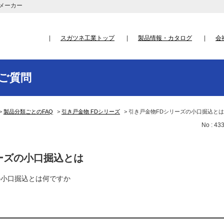
メーカー
スガツネ工業トップ
製品情報・カタログ
会
ご質問
>
製品分類ごとのFAQ
>
引き戸金物 FDシリーズ
>
引き戸金物FDシリーズの小口掘込とは
No : 43
ーズの小口掘込とは
の小口掘込とは何ですか