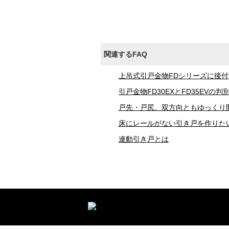
関連するFAQ
上吊式引戸金物FDシリーズに後
引戸金物FD30EXとFD35EVの判
戸先・戸尻、双方向ともゆっくり
床にレールがない引き戸を作りた
連動引き戸とは