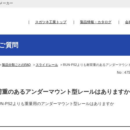
メーカー
スガツネ工業トップ
製品情報・カタログ
会
ご質問
>
製品分類ごとのFAQ
>
スライドレール
>
RUN-PS2よりも耐荷重のあるアンダーマウ
No : 47
も耐荷重のあるアンダーマウント型レールはありますか
N-PS2よりも重量用のアンダーマウント型レールはありますか