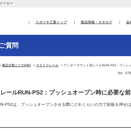
メーカー
スガツネ工業トップ
製品情報・カタログ
会
ご質問
>
製品分類ごとのFAQ
>
スライドレール
>
アンダーマウント型レールRUN-PS2：プッ
No : 47
レールRUN-PS2：プッシュオープン時に必要な
UN-PS2は、プッシュオープンさせる際にどれくらいの力で前板を押せ