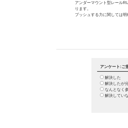
アンダーマウント型レールR
ります。
プッシュする力に関しては明
アンケート:ご
解決した
解決したが
なんとなく
解決してい