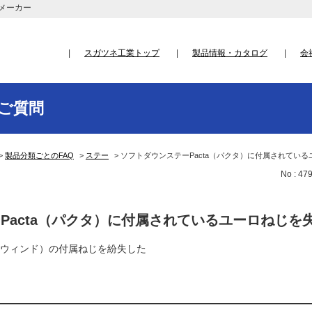
メーカー
スガツネ工業トップ
製品情報・カタログ
会
ご質問
>
製品分類ごとのFAQ
>
ステー
>
ソフトダウンステーPacta（パクタ）に付属されているユ
No : 47
Pacta（パクタ）に付属されているユーロねじを
（ウィンド）の付属ねじを紛失した