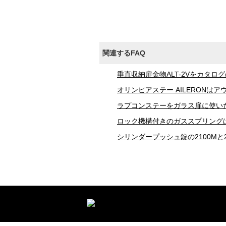
関連するFAQ
垂直収納扉金物ALT-2Vをカタロ
オリンピアステー AILERON
ラプコンステーをガラス扉に使い
ロック機構付きのガススプリング
シリンダープッシュ錠の2100Mと