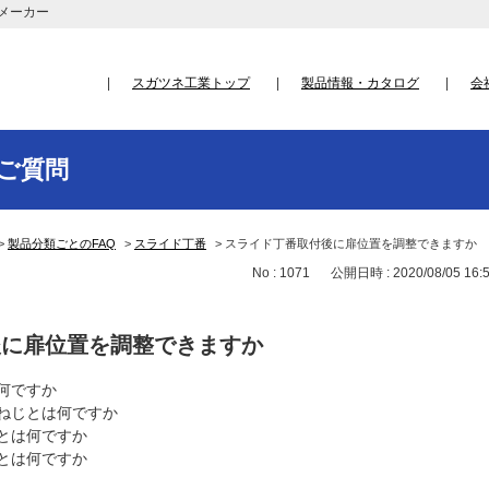
メーカー
スガツネ工業トップ
製品情報・カタログ
会
ご質問
>
製品分類ごとのFAQ
>
スライド丁番
>
スライド丁番取付後に扉位置を調整できますか
No : 1071
公開日時 : 2020/08/05 16:
後に扉位置を調整できますか
何ですか
ねじとは何ですか
とは何ですか
とは何ですか