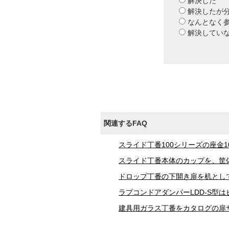
解決した
解決したが
なんとなく
解決してい
関連するFAQ
スライド丁番100シリーズの座金100
スライド丁番本体のカップを、筐
ドロップ丁番の下開き扉を机とし
ラプコンドアダンパーLDD-S型
建具用ガラス丁番をカタログの扉