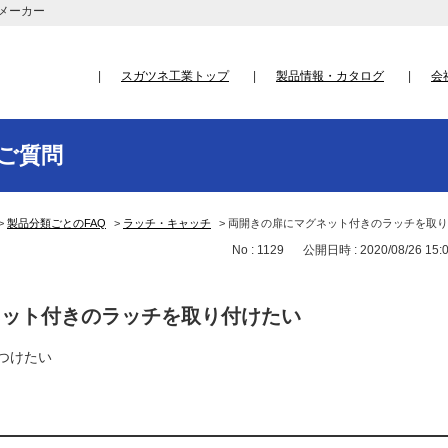
メーカー
スガツネ工業トップ
製品情報・カタログ
会
ご質問
>
製品分類ごとのFAQ
>
ラッチ・キャッチ
>
両開きの扉にマグネット付きのラッチを取り
No : 1129
公開日時 : 2020/08/26 15:
ネット付きのラッチを取り付けたい
つけたい