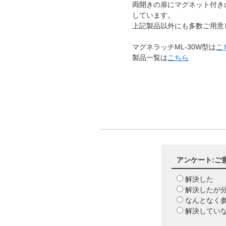
両開きの扉にマグネット付き
しています。
上記製品以外にも多数ご用
マグネラッチML-30W型は
こ
製品一覧は
こちら
アンケート:ご
解決した
解決したが
なんとなく
解決してい