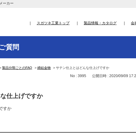
メーカー
スガツネ工業トップ
製品情報・カタログ
会
ご質問
>
製品分類ごとのFAQ
>
締結金物
>
サテン仕上とはどんな仕上げですか
No : 3995
公開日時 : 2020/09/09 17:
んな仕上げですか
ですか