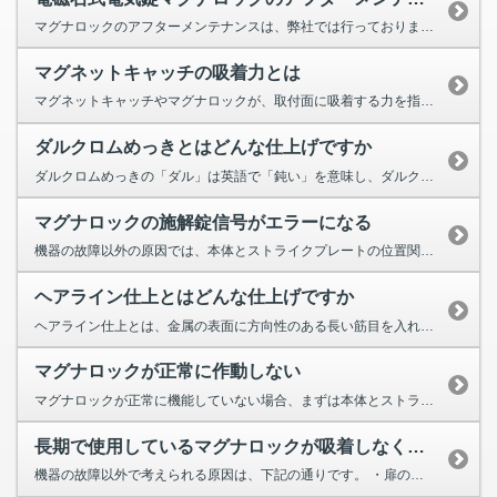
マグナロックのアフターメンテナンスは、弊社では行っておりません。 メンテナンスのご要望は、お客様のマグナロック...
マグネットキャッチの吸着力とは
マグネットキャッチやマグナロックが、取付面に吸着する力を指します。 例えば、カタログに吸着力が「3kgf」...
ダルクロムめっきとはどんな仕上げですか
ダルクロムめっきの「ダル」は英語で「鈍い」を意味し、ダルクロムめっきは光沢の無い仕上げです。 鏡面のような光沢の...
マグナロックの施解錠信号がエラーになる
機器の故障以外の原因では、本体とストライクプレートの位置関係が大きくズレた場合や、吸着面の一部がわずかに浮き上がっ...
ヘアライン仕上とはどんな仕上げですか
ヘアライン仕上とは、金属の表面に方向性のある長い筋目を入れ、艶消し面にする仕上げです。 長い筋目が髪の毛のようで...
マグナロックが正常に作動しない
マグナロックが正常に機能していない場合、まずは本体とストライクプレートの吸着を確認してください。 本体とスト...
長期で使用しているマグナロックが吸着しなくなった
機器の故障以外で考えられる原因は、下記の通りです。 ・扉の垂れ下がりにより、ストライクプレートと本体...