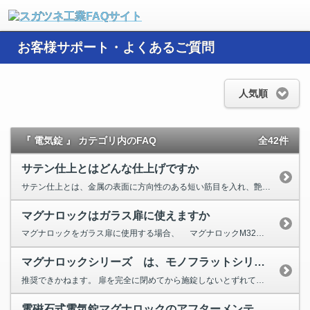
お客様サポート・よくあるご質問
人気順
『 電気錠 』 カテゴリ内のFAQ
全42件
サテン仕上とはどんな仕上げですか
サテン仕上とは、金属の表面に方向性のある短い筋目を入れ、艶消し面にする仕上げです。 絹（サテン）の布地に質感が似...
マグナロックはガラス扉に使えますか
マグナロックをガラス扉に使用する場合、 マグナロックM32型（M32-M、BM、FM、FBM）のストライク...
マグナロックシリーズ は、モノフラットシリーズの引戸と組み合わせて使用できますか
推奨できかねます。 扉を完全に閉めてから施錠しないとずれて吸着してしまい、吸着力が弱くなる恐れがあるため...
電磁石式電気錠マグナロックのアフターメンテナンスをしてほしい